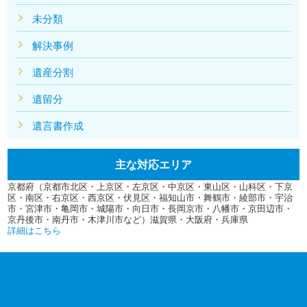
未分類
解決事例
遺産分割
遺留分
遺言書作成
主な対応エリア
京都府（京都市北区・上京区・左京区・中京区・東山区・山科区・下京
区・南区・右京区・西京区・伏見区・福知山市・舞鶴市・綾部市・宇治
市・宮津市・亀岡市・城陽市・向日市・長岡京市・八幡市・京田辺市・
京丹後市・南丹市・木津川市など）滋賀県・大阪府・兵庫県
詳細はこちら