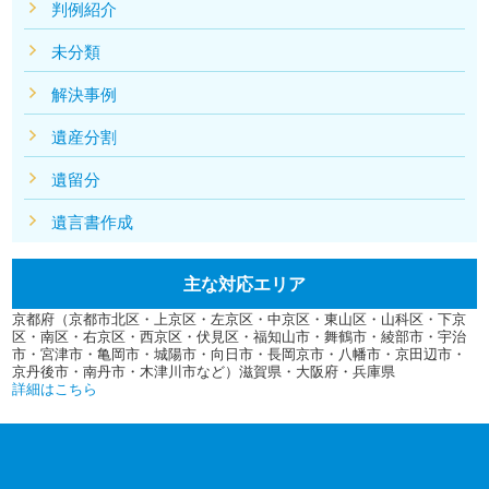
判例紹介
未分類
解決事例
遺産分割
遺留分
遺言書作成
主な対応エリア
京都府（京都市北区・上京区・左京区・中京区・東山区・山科区・下京
区・南区・右京区・西京区・伏見区・福知山市・舞鶴市・綾部市・宇治
市・宮津市・亀岡市・城陽市・向日市・長岡京市・八幡市・京田辺市・
京丹後市・南丹市・木津川市など）滋賀県・大阪府・兵庫県
詳細はこちら